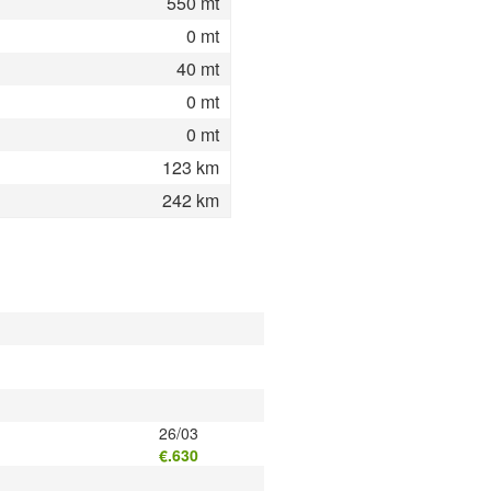
550 mt
0 mt
40 mt
0 mt
0 mt
123 km
242 km
26/03
€.630