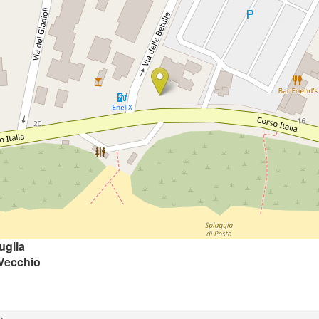
uglia
 Vecchio