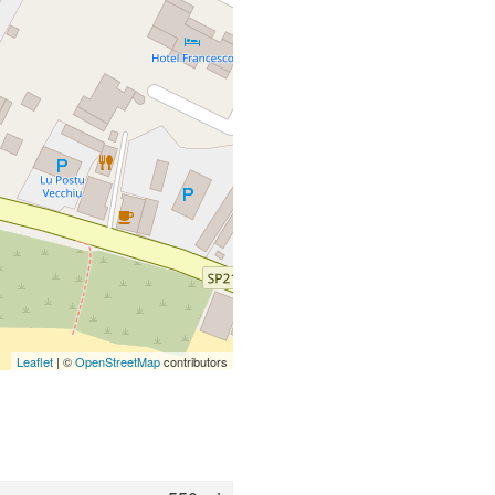
Leaflet
| ©
OpenStreetMap
contributors