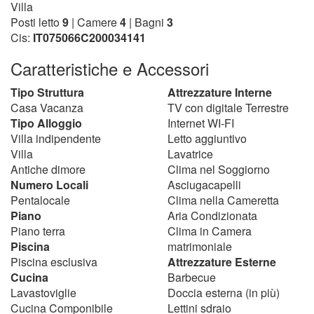
Villa
Posti letto
9
| Camere
4
| Bagni
3
Cis:
IT075066C200034141
Caratteristiche e Accessori
Tipo Struttura
Attrezzature Interne
Casa Vacanza
TV con digitale Terrestre
Tipo Alloggio
Internet WI-FI
Villa indipendente
Letto aggiuntivo
Villa
Lavatrice
Antiche dimore
Clima nel Soggiorno
Numero Locali
Asciugacapelli
Pentalocale
Clima nella Cameretta
Piano
Aria Condizionata
Piano terra
Clima in Camera
Piscina
matrimoniale
Piscina esclusiva
Attrezzature Esterne
Cucina
Barbecue
Lavastoviglie
Doccia esterna (in più)
Cucina Componibile
Lettini sdraio