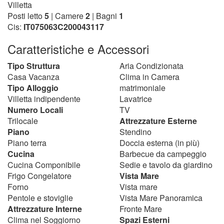
Villetta
Posti letto
5
| Camere
2
| Bagni
1
Cis:
IT075063C200043117
Caratteristiche e Accessori
Tipo Struttura
Aria Condizionata
Casa Vacanza
Clima in Camera
Tipo Alloggio
matrimoniale
Villetta indipendente
Lavatrice
Numero Locali
TV
Trilocale
Attrezzature Esterne
Piano
Stendino
Piano terra
Doccia esterna (in più)
Cucina
Barbecue da campeggio
Cucina Componibile
Sedie e tavolo da giardino
Frigo Congelatore
Vista Mare
Forno
Vista mare
Pentole e stoviglie
Vista Mare Panoramica
Attrezzature Interne
Fronte Mare
Clima nel Soggiorno
Spazi Esterni